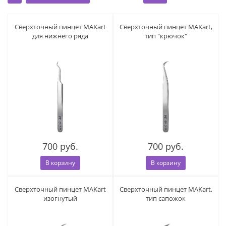
По алфавиту А-Я
По алфавиту Я-А
Сверхточный пинцет MAKart
Сверхточный пинцет MAKart,
для нижнего ряда
тип "крючок"
По цене ▼
По цене ▲
700 руб.
700 руб.
В корзину
В корзину
Сверхточный пинцет MAKart
Сверхточный пинцет MAKart,
изогнутый
тип сапожок