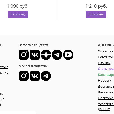
1 090 руб.
1 210 руб.
В корзину
В корзину
В
Barbara в соцсетях
ДОПОЛН
О компан
Контакты
Отзывы
MAKart в соцсетях
отокс
Стать пре
есниц
Календар
Новости
Доставка 
Вакансии
лы
Политика
ция
Условия 
й
данных