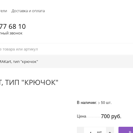
тели
Доставка и оплата
77 68 10
тный звонок
AKart, тип "крючок"
, ТИП "КРЮЧОК"
В наличии:
> 50 шт.
700 руб.
Цена
шт
В 
-
+