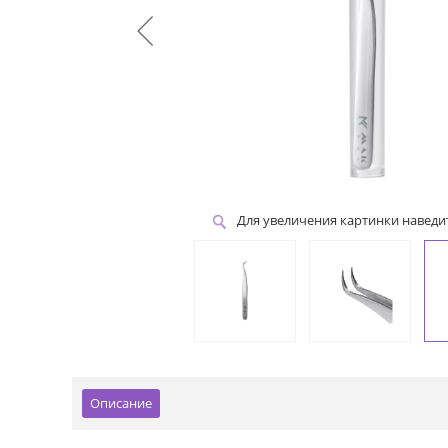
Для увеличения картинки навед
Описание