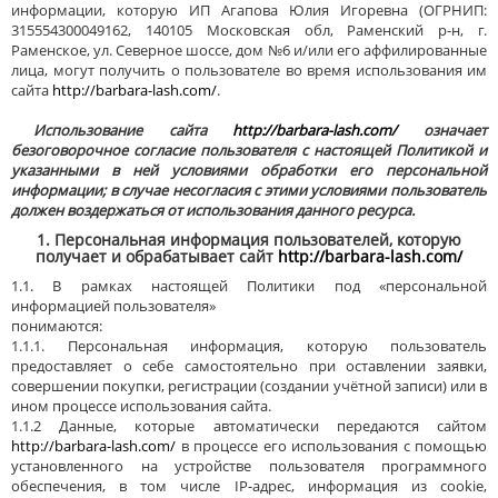
информации, которую ИП Агапова Юлия Игоревна (ОГРНИП:
315554300049162, 140105 Московская обл, Раменский р-н, г.
Раменское, ул. Северное шоссе, дом №6 и/или его аффилированные
лица, могут получить о пользователе во время использования им
сайта
http://barbara-lash.com/
.
Использование сайта
http://barbara-lash.com/
означает
безоговорочное согласие пользователя с настоящей Политикой и
указанными в ней условиями обработки его персональной
информации; в случае несогласия с этими условиями пользователь
должен воздержаться от использования данного ресурса.
1. Персональная информация пользователей, которую
получает и обрабатывает сайт
http://barbara-lash.com/
1.1. В рамках настоящей Политики под «персональной
информацией пользователя»
понимаются:
1.1.1. Персональная информация, которую пользователь
предоставляет о себе самостоятельно при оставлении заявки,
совершении покупки, регистрации (создании учётной записи) или в
ином процессе использования сайта.
1.1.2 Данные, которые автоматически передаются сайтом
http://barbara-lash.com/
в процессе его использования с помощью
установленного на устройстве пользователя программного
обеспечения, в том числе IP-адрес, информация из cookie,