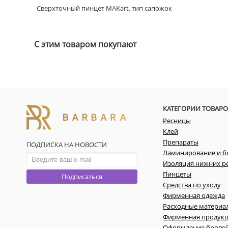
Сверхточный пинцет MAKart, тип сапожок
С этим товаром покупают
КАТЕГОРИИ ТОВАРО
Ресницы
Клей
Препараты
ПОДПИСКА НА НОВОСТИ
Ламинирование и б
Изоляция нижних р
Пинцеты
Подписаться
Средства по уходу
Фирменная одежда
Расходные материа
Фирменная продук
Оформление брове