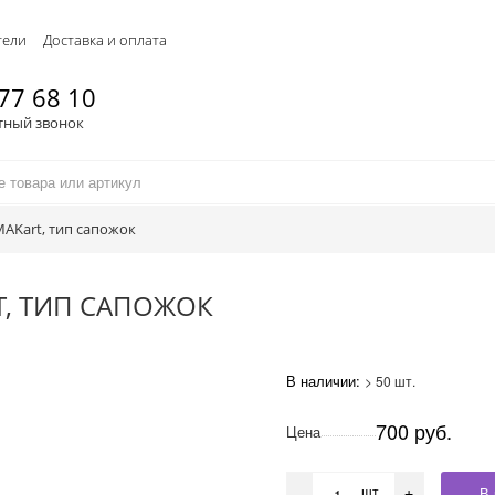
тели
Доставка и оплата
77 68 10
тный звонок
AKart, тип сапожок
, ТИП САПОЖОК
В наличии:
> 50 шт.
700 руб.
Цена
шт
В 
-
+