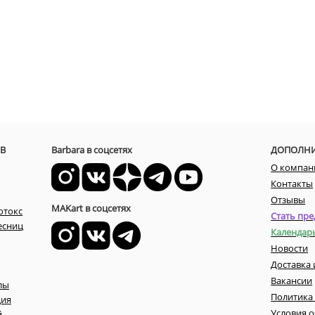
В
Barbara в соцсетях
ДОПОЛН
О компан
Контакты
Отзывы
MAKart в соцсетях
отокс
Стать пре
есниц
Календар
Новости
Доставка 
Вакансии
лы
Политика
ция
Условия 
й