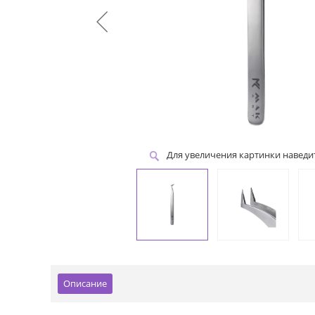
Для увеличения картинки навед
Описание