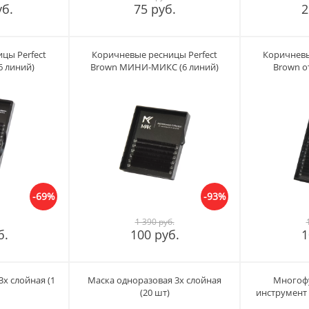
уб.
75 руб.
2
цы Perfect
Коричневые ресницы Perfect
Коричневы
6 линий)
Brown МИНИ-МИКС (6 линий)
Brown о
-69%
-93%
1 390 руб.
б.
100 руб.
1
х слойная (1
Маска одноразовая 3х слойная
Многоф
(20 шт)
инструмент
ресниц 