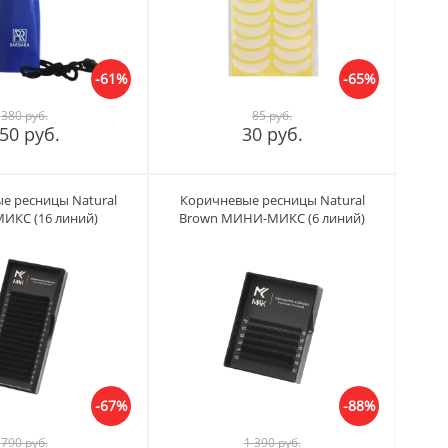
-61%
-65%
380 руб.
85 руб.
50 руб.
30 руб.
е ресницы Natural
Коричневые ресницы Natural
ИКС (16 линий)
Brown МИНИ-МИКС (6 линий)
-67%
-88%
790 руб.
1 390 руб.