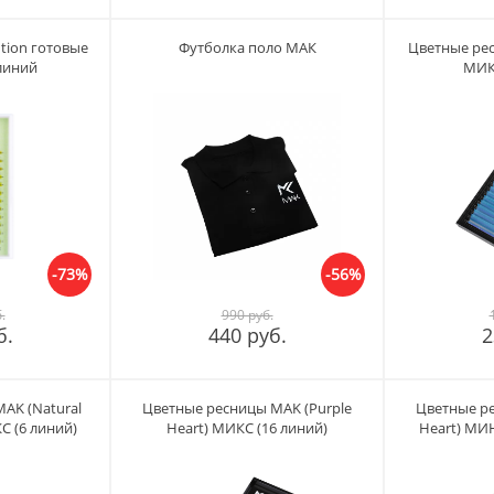
ution готовые
Футболка поло МАК
Цветные рес
линий
МИКС
-73%
-56%
.
990 руб.
б.
440 руб.
2
AK (Natural
Цветные ресницы MAK (Purple
Цветные ре
 (6 линий)
Heart) МИКС (16 линий)
Heart) МИ