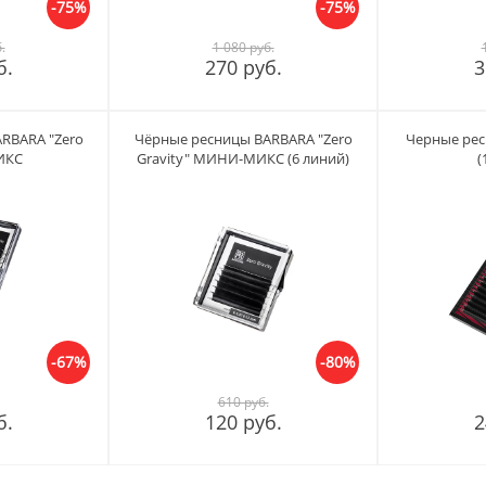
-75%
-75%
.
1 080 руб.
б.
270 руб.
3
RBARA "Zero
Чёрные ресницы BARBARA "Zero
Черные рес
МИКС
Gravity" МИНИ-МИКС (6 линий)
(
-67%
-80%
610 руб.
б.
120 руб.
2