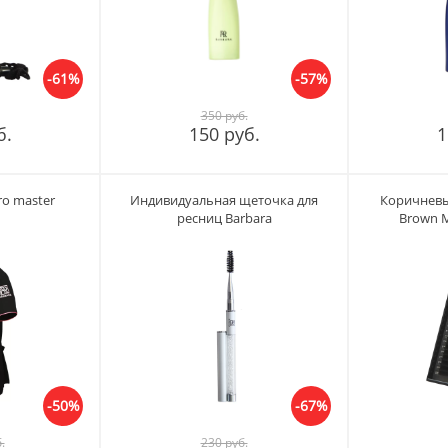
-61%
-57%
350 руб.
б.
150 руб.
1
ro master
Индивидуальная щеточка для
Коричневы
ресниц Barbara
Brown М
-50%
-67%
.
230 руб.