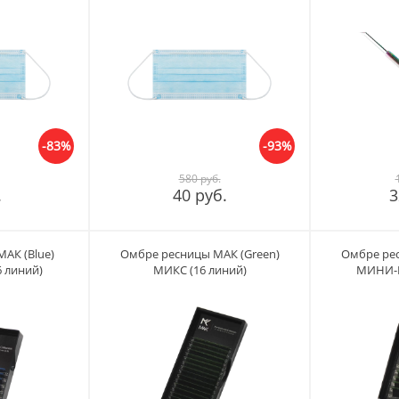
-83%
-93%
580 руб.
.
40 руб.
3
АК (Blue)
Омбре ресницы МАК (Green)
Омбре рес
 линий)
МИКC (16 линий)
МИНИ-М