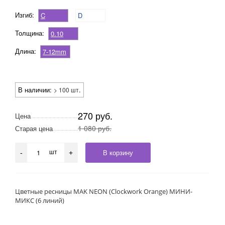
Изгиб:
C
D
Толщина:
0.10
Длина:
7-12mm
В наличии:
.
> 100 шт
270 руб.
Цена
1 080 руб.
Старая цена
шт
В корзину
-
+
Цветные ресницы MAK NEON (Clockwork Orange) МИНИ-
МИКС (6 линий)