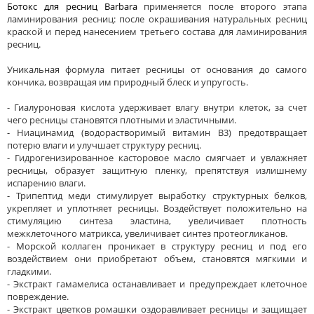
Ботокс для ресниц Barbara
применяется после второго этапа
ламинирования ресниц: после окрашивания натуральных ресниц
краской и перед нанесением третьего состава для ламинирования
ресниц.
Уникальная формула питает ресницы от основания до самого
кончика, возвращая им природный блеск и упругость.
- Гиалуроновая кислота удерживает влагу внутри клеток, за счет
чего ресницы становятся плотными и эластичными.
- Ниацинамид (водорастворимый витамин В3) предотвращает
потерю влаги и улучшает структуру ресниц.
- Гидрогенизированное касторовое масло смягчает и увлажняет
ресницы, образует защитную пленку, препятствуя излишнему
испарению влаги.
- Трипептид меди стимулирует выработку структурных белков,
укрепляет и уплотняет ресницы. Воздействует положительно на
стимуляцию синтеза эластина, увеличивает плотность
межклеточного матрикса, увеличивает синтез протеогликанов.
- Морской коллаген проникает в структуру ресниц и под его
воздействием они приобретают объем, становятся мягкими и
гладкими.
- Экстракт гамамелиса останавливает и предупреждает клеточное
повреждение.
- Экстракт цветков ромашки оздоравливает ресницы и защищает