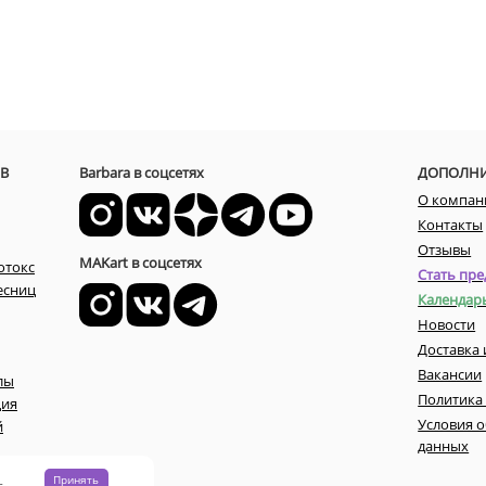
В
Barbara в соцсетях
ДОПОЛН
О компан
Контакты
Отзывы
MAKart в соцсетях
отокс
Стать пре
есниц
Календар
Новости
Доставка 
Вакансии
лы
Политика
ция
Условия 
й
данных
Принять