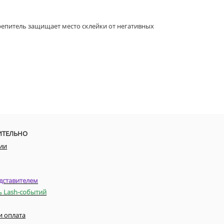
репитель защищает место склейки от негативных
ИТЕЛЬНО
ии
дставителем
ь Lash-событий
и оплата