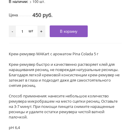
В наличии:
> 100 шт.
450 руб.
Цена
шт
В корзину
-
+
Крем-ремувер MAKart с ароматом Pina Colada 5 г
Крем-ремувер быстро и качественно растворяет клей для
наращивания ресниц, не повреждая натуральные ресницы.
Благодаря легкой кремовой консистенции крем-ремувер не
затекает в глаза и подходит даже для самостоятельного
снятия ресниц.
Способ применения: нанесите небольшое количество
ремувера микробрашем на место сцепки ресниц. Оставьте
на 3-7 минут. При помощи пинцета снимите наращенные
ресницы и удалите остатки ремувера чистой ватной
палочкой.
рH 6,4