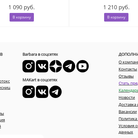
1 090 руб.
1 210 руб.
В корзину
В корзину
В
Barbara в соцсетях
ДОПОЛН
О компан
Контакты
Отзывы
MAKart в соцсетях
отокс
Стать пре
есниц
Календар
Новости
Доставка 
Вакансии
лы
Политика
ция
Условия 
й
данных