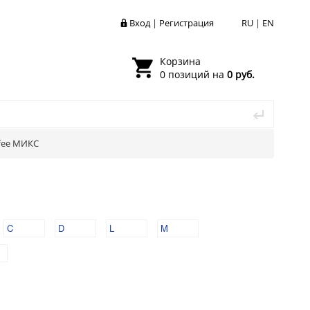
Вход
|
Регистрация
RU
|
EN
Корзина
0 позиций на
0 руб.
fee МИКС
C
D
L
M