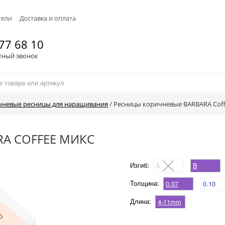
тели
Доставка и оплата
77 68 10
тный звонок
чневые ресницы для наращивания
/
Ресницы коричневые BARBARA Cof
A COFFEE МИКС
Изгиб:
A
B
Толщина:
0.07
0.10
Длина:
4-11mm