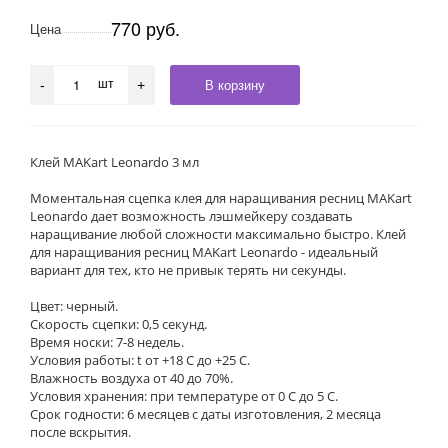
770 руб.
Цена
шт
В корзину
-
+
Клей MAKart Leonardo 3 мл
Моментальная сцепка клея для наращивания ресниц MAKart
Leonardo дает возможность лэшмейкеру создавать
наращивание любой сложности максимально быстро. Клей
для наращивания ресниц MAKart Leonardo - идеальный
вариант для тех, кто не привык терять ни секунды.
Цвет: черный.
Скорость сцепки: 0,5 секунд.
Время носки: 7-8 недель.
Условия работы: t от +18 С до +25 С.
Влажность воздуха от 40 до 70%.
Условия хранения: при температуре от 0 C до 5 C.
Срок годности: 6 месяцев с даты изготовления, 2 месяца
после вскрытия.