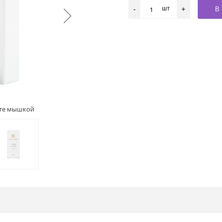
шт
В 
-
+
ите мышкой