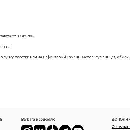
оздуха от 40 до 70%
месяца
 лунку палетки или на нефритовый камень. Используя пинцет, обмакн
В
Barbara в соцсетях
ДОПОЛН
О компан