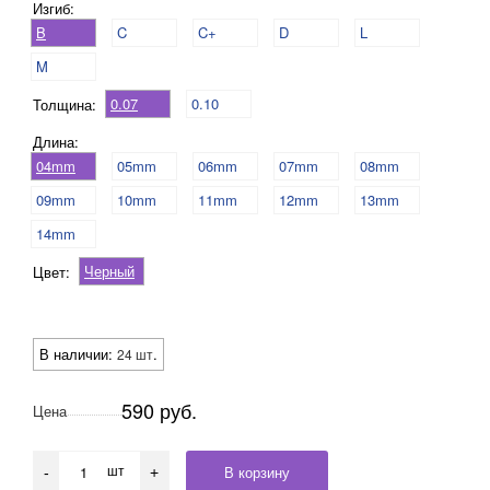
Изгиб:
B
C
C+
D
L
M
0.07
0.10
Толщина:
Длина:
04mm
05mm
06mm
07mm
08mm
09mm
10mm
11mm
12mm
13mm
14mm
Черный
Цвет:
В наличии:
.
24 шт
590 руб.
Цена
шт
В корзину
-
+