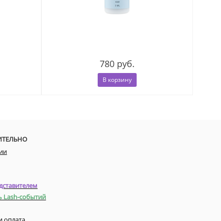
780 руб.
В корзину
ИТЕЛЬНО
ии
дставителем
ь Lash-событий
и оплата