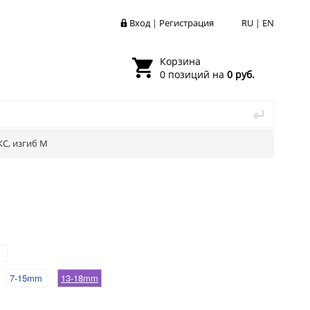
Вход
|
Регистрация
RU
|
EN
Корзина
0 позиций на
0 руб.
С, изгиб M
7-15mm
13-18mm