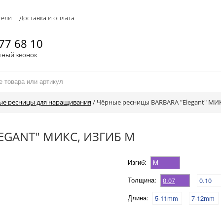
тели
Доставка и оплата
77 68 10
тный звонок
ые ресницы для наращивания
/
Чёрные ресницы BARBARA "Elegant" МИК
EGANT" МИКС, ИЗГИБ M
Изгиб:
M
Толщина:
0.07
0.10
Длина:
5-11mm
7-12mm