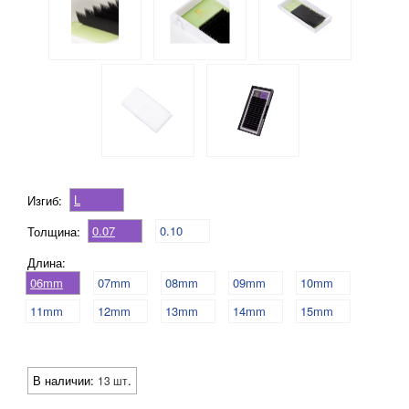
L
Изгиб:
0.07
0.10
Толщина:
Длина:
06mm
07mm
08mm
09mm
10mm
11mm
12mm
13mm
14mm
15mm
В наличии:
.
13 шт