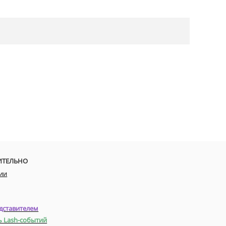
ИТЕЛЬНО
ии
дставителем
ь Lash-событий