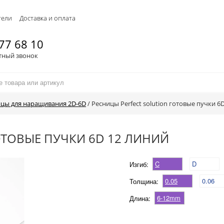
тели
Доставка и оплата
77 68 10
тный звонок
цы для наращивания 2D-6D
/
Ресницы Perfect solution готовые пучки 6
ОТОВЫЕ ПУЧКИ 6D 12 ЛИНИЙ
C
D
Изгиб:
0.05
0.06
Толщина:
6-12mm
Длина: