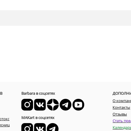
В
Barbara в соцсетях
ДОПОЛН
О компан
Контакты
Отзывы
MAKart в соцсетях
отокс
Стать пре
есниц
Календар