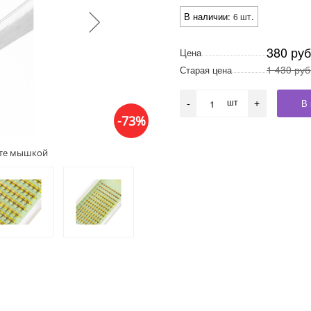
В наличии:
.
6 шт
380 руб
Цена
1 430 руб
Старая цена
шт
В 
-
+
-73%
ите мышкой