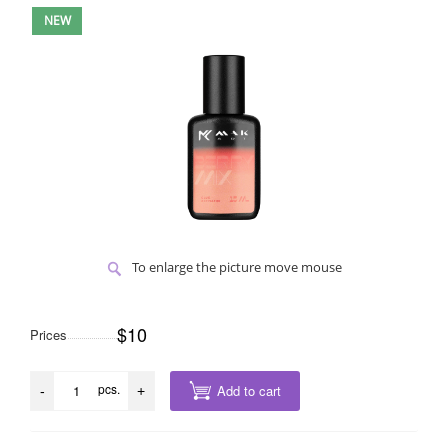
NEW
To enlarge the picture move mouse
$10
Prices
pcs.
Add to cart
-
+