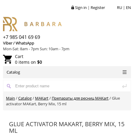
Sign in
|
Register
RU
|
EN
+7 985 041 69 69
Viber / WhatsApp
Mon-Sat: 8am - 7pm Sun: 10am - 7pm
Cart
0 items on
$0
Catalog
Main
/
Catalog
/
MAKart
/
Препараты для ресниц MAKart
/
Glue
activator MAKart, Berry Mix, 15 ml
GLUE ACTIVATOR MAKART, BERRY MIX, 15
ML